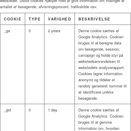
webstedet. Disse cookies hjælper med at give information om målinger af
antallet af besøgende, afvisningsprocent, trafikskilde osv.
COOKIE
TYPE
VARIGHED
BESKRIVELSE
_ga
0
2 years
Denne cookie sættes af
Google Analytics. Cookien
bruges til at beregne data
om besøgende, session,
camapign og holde styr på
webstedsanvendelsen til
webstedets analyserapport.
Cookies lagrer information
anonymt og tildeler et
randoly genereret nummer til
at identificere unikke
besøgende.
_gid
0
1 day
Denne cookie sættes af
Google Analytics. Cookien
bruges til at gemme
information om, hvordan