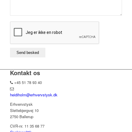
Kontakt os
+45 51 78 93 40
heidiholm@erhvervstysk.dk
Erhvervstysk
Slettebjergvej 10
2750 Ballerup
CVR-nr. 11 35 68 77