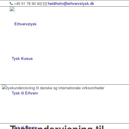
+45 51 78 93 40
|
heidiholm@erhvervstysk.dk
Tysk Kursus
Tysk til Erhverv
Tyskundervisning til
Tysk til Private