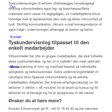
Tyskundervisningen til erhverv tilrettelægges hovedsageligt
Om
omkring virksomhedens egne fag- og branchespecifikke
materialer samt cases fra dagligdagen, så medarbejderne bliver
fortrolige med at repræsentere dem selv og deres virksomhed på
tysk. Skriftlig kommunikation, inklusiv e-mail korrespondance vil
også indgå i undervisningen afhængigt af ønsker og behov.
Kontakt
Tyskundervisning tilpasset til den
enkelt medarbejder
Virksomheder har ofte en gruppe medarbejdere, der skal forbedre
deres tyskkundskaber, og her vil vi vejlede i den mest optimale
sammensætning af mini- og maxihold baseret på individuelle
Menu
sprogtests og behovssamtaler. Selve undervisningsforløbet vil
naturligvis blive tilpasset virksomhedens og de enkelte
medarbejders tidsplaner. Der kræves erfaringsmæssigt ca. 30
lektioner (1 lektion = 45 minutter) for et brush-up kursus og 50
lektioner for at bevæge sig fra et sprogniveau til det næste.
Ønsker du at høre mere?
Kontakt Erhvervstysk på tlf. +45 51 78 93 40 og hør nærmere